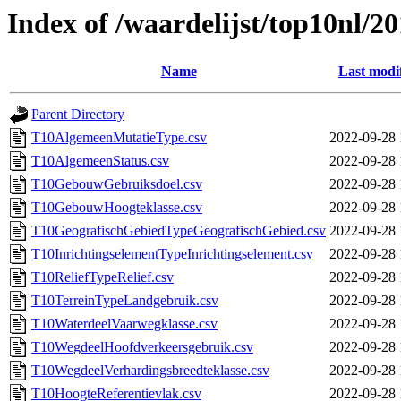
Index of /waardelijst/top10nl/2
Name
Last modi
Parent Directory
T10AlgemeenMutatieType.csv
2022-09-28 
T10AlgemeenStatus.csv
2022-09-28 
T10GebouwGebruiksdoel.csv
2022-09-28 
T10GebouwHoogteklasse.csv
2022-09-28 
T10GeografischGebiedTypeGeografischGebied.csv
2022-09-28 
T10InrichtingselementTypeInrichtingselement.csv
2022-09-28 
T10ReliefTypeRelief.csv
2022-09-28 
T10TerreinTypeLandgebruik.csv
2022-09-28 
T10WaterdeelVaarwegklasse.csv
2022-09-28 
T10WegdeelHoofdverkeersgebruik.csv
2022-09-28 
T10WegdeelVerhardingsbreedteklasse.csv
2022-09-28 
T10HoogteReferentievlak.csv
2022-09-28 